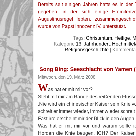
Bereits seit einigen Jahren hatte es in d
gegeben, in der sich einige Eremitenv
Augustinusregel lebten, zusammengeschl
wurde von Papst Innozenz IV. unterstützt.
Tags:
Christentum
,
Heilige
,
M
Kategorie
13. Jahrhundert
,
Hochmittela
Religionsgeschichte
|
Kommentare
Song Bing: Seeschlacht von Yamen (
Mittwoch, den 19. März 2008
W
as hat er mit mir vor?
Steht mit mir am Rande des reißenden Flusse
‚Nie wird ein chinesischer Kaiser sein Knie
schreit er immer wieder, immer wieder schreit e
Fast irre erscheint mir der Blick in den Augen
Was hat er mit mir vor und warum sollte i
Horden die Knie beugen. ICH? Der Kaiser 