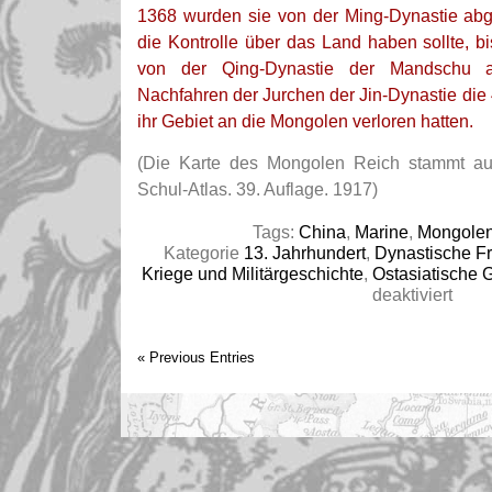
1368 wurden sie von der Ming-Dynastie abge
die Kontrolle über das Land haben sollte, b
von der Qing-Dynastie der Mandschu 
Nachfahren der Jurchen der Jin-Dynastie die 
ihr Gebiet an die Mongolen verloren hatten.
(Die Karte des Mongolen Reich stammt aus
Schul-Atlas. 39. Auflage. 1917)
Tags:
China
,
Marine
,
Mongole
Kategorie
13. Jahrhundert
,
Dynastische F
Kriege und Militärgeschichte
,
Ostasiatische 
für
deaktiviert
Song
Bing:
Seesc
« Previous Entries
von
Yame
(19.
März
1279)