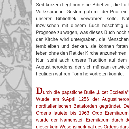
Seit kurzem liegt nun eine Bibel vor, die Lut
Volkssprache. Gestern gab mir der Prior ein
unserer Bibliothek verwahren solle. Na
inzwischen mit diesem Buch beschäftig 
Prognose zu wagen, was dieses Buch noch a
der Kirche wird untergraben, die Mensche
fernbleiben und denken, sie können fortan 
leben ohne den Rat der Kirche anzunehmen.
Nun steht auch unsere Tradition auf dem S
Augustinerordens, der sich mühsam entwicke
heutigen wahren Form hervortreten konnte.
D
urch die päpstliche Bulle „Licet Ecclesia
Wurde am 9.April 1256 der Augustineror
norditalienischen Bettelorden gegründet. 
Ordens lautete bis 1963 Ordo Eremitarum 
wurde der Namensteil Eremitarum durch de
dieser kein Wesensmerkmal des Ordens darste