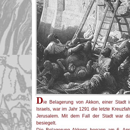
D
ie Belagerung von Akkon, einer Stadt 
Israels, war im Jahr 1291 die letzte Kreuzfa
Jerusalem. Mit dem Fall der Stadt war 
besiegelt.
Die Belagerung Akkons begann am 6. Apr