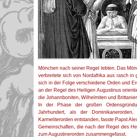
Mönchen nach seiner Regel lebten. Das Mön
verbreitete sich von Nordafrika aus rasch in
sich in der Folge verschiedene Orden und Er
an der Regel des Heiligen Augustinus orienti
die Johannboniten, Wilhelmiten und Brittanier
In der Phase der großen Ordensgründ
Jahrhundert, als der Dominikanerorden,
Karmeliterorden entstanden, fasste Papst Alex
Gemeinschaften, die nach der Regel des Hei
zum Augustinerorden zusammengefasst.