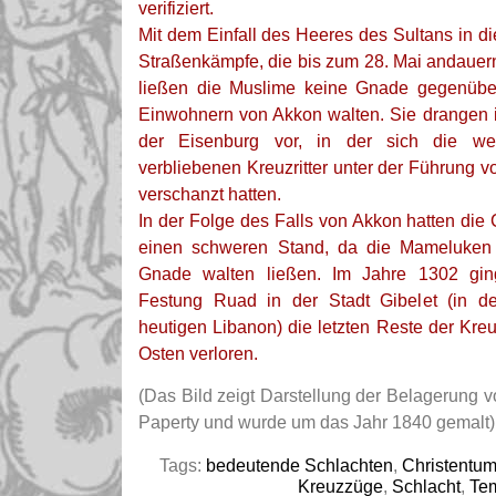
verifiziert.
Mit dem Einfall des Heeres des Sultans in d
Straßenkämpfe, die bis zum 28. Mai andauern
ließen die Muslime keine Gnade gegenübe
Einwohnern von Akkon walten. Sie drangen 
der Eisenburg vor, in der sich die w
verbliebenen Kreuzritter unter der Führung 
verschanzt hatten.
In der Folge des Falls von Akkon hatten die
einen schweren Stand, da die Mameluken
Gnade walten ließen. Im Jahre 1302 ging
Festung Ruad in der Stadt Gibelet (in der
heutigen Libanon) die letzten Reste der Kre
Osten verloren.
(Das Bild zeigt Darstellung der Belagerung 
Paperty und wurde um das Jahr 1840 gemalt)
Tags:
bedeutende Schlachten
,
Christentu
Kreuzzüge
,
Schlacht
,
Te