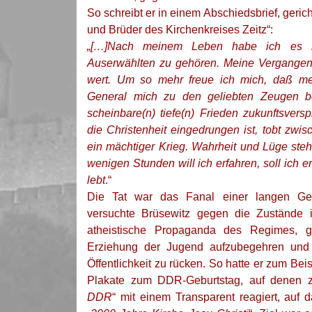
So schreibt er in einem Abschiedsbrief, geric
und Brüder des Kirchenkreises Zeitz“:
„[…]Nach meinem Leben habe ich es ni
Auserwählten zu gehören. Meine Vergangenh
wert. Um so mehr freue ich mich, daß m
General mich zu den geliebten Zeugen b
scheinbare(n) tiefe(n) Frieden zukunftsvers
die Christenheit eingedrungen ist, tobt zwis
ein mächtiger Krieg. Wahrheit und Lüge ste
wenigen Stunden will ich erfahren, soll ich e
lebt
.“
Die Tat war das Fanal einer langen Ges
versuchte Brüsewitz gegen die Zustände
atheistische Propaganda des Regimes, ge
Erziehung der Jugend aufzubegehren und 
Öffentlichkeit zu rücken. So hatte er zum Bei
Plakate zum DDR-Geburtstag, auf denen z
DDR
“ mit einem Transparent reagiert, auf 