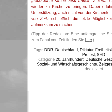
„
2000 Jahre Kirche Jesu Christi
“. Ziel war 
wieder zu Kirche zu bringen. Dabei erfuh
Unterstützung, auch nicht von der Kirchenlei
von Zeitz
schließlich die letzte Möglichke
aufmerksam zu machen.
(Tipp der Redaktion: Eine unfamgreiche Sei
zum Fanal von Zeit finden Sie
hier
.)
Tags:
DDR
,
Deutschland
,
Diktatur
,
Freiheits
Protest
,
SED
Kategorie
20. Jahrhundert
,
Deutsche Gesc
Sozial- und Wirtschaftsgeschichte
,
Zeitges
für
deaktiviert
Augus
Gachte
Selbs
des
Pfarre
Oskar
Brüse
/
Das
Fanal
von