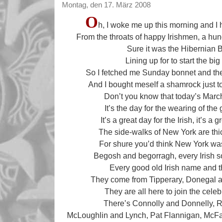
Montag, den 17. März 2008
O
h, I woke me up this morning and I 
From the throats of happy Irishmen, a hu
Sure it was the Hibernian 
Lining up for to start the bi
So I fetched me Sunday bonnet and the 
And I bought meself a shamrock just t
Don’t you know that today’s Mar
It’s the day for the wearing of t
It’s a great day for the Irish, it’s a g
The side-walks of New York are thi
For shure you’d think New York was
Begosh and begorragh, every Irish 
Every good old Irish name and th
They come from Tipperary, Donegal a
They are all here to join the ce
There’s Connolly and Donnelly, R
McLoughlin and Lynch, Pat Flannigan, Mc