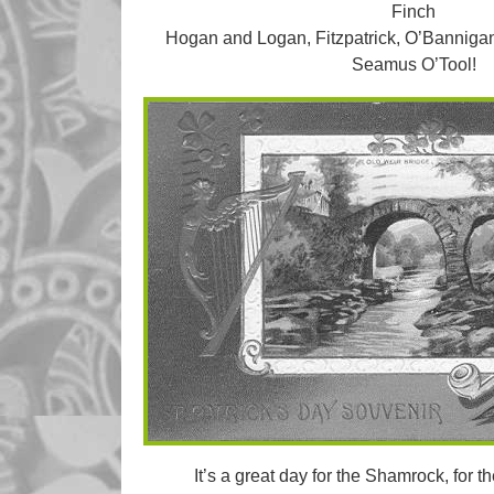
Finch
Hogan and Logan, Fitzpatrick, O’Banniga
Seamus O’Tool!
It’s a great day for the Shamrock, for the