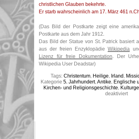
christlichen Glauben bekehrte.
Er starb wahrscheinlich am 17. März 461 n.Ch
(Das Bild der Postkarte zeigt eine amerik
Postkarte aus dem Jahr 1912.
Das Bild der Statue von St. Patrick basiert
aus der freien Enzyklopädie
Wikipedia
und
Lizenz für freie Dokumentation
. Der Urhe
Wikipedia User Deadstar)
Tags:
Christentum
,
Heilige
,
Irland
,
Missi
Kategorie
5. Jahrhundert
,
Antike
,
Englische u
Kirchen- und Religionsgeschichte
,
Kulturge
für
deaktiviert
Roger
Edens
It’s
a
Great
Day
for
the
Irish