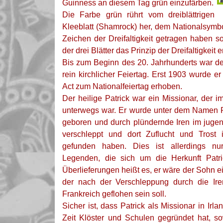
Guinness an diesem Tag grün einzufärben.
Die Farbe grün rührt vom dreiblättrigen
Kleeblatt (Shamrock) her, dem Nationalsymbol
Zeichen der Dreifaltigkeit getragen haben s
der drei Blätter das Prinzip der Dreifaltigkeit e
Bis zum Beginn des 20. Jahrhunderts war der
rein kirchlicher Feiertag. Erst 1903 wurde 
Act zum Nationalfeiertag erhoben.
Der heilige Patrick war ein Missionar, der im
unterwegs war. Er wurde unter dem Namen 
geboren und durch plündernde Iren im jugend
verschleppt und dort Zuflucht und Trost 
gefunden haben. Dies ist allerdings nu
Legenden, die sich um die Herkunft Patri
Überlieferungen heißt es, er wäre der Sohn 
der nach der Verschleppung durch die Ire
Frankreich geflohen sein soll.
Sicher ist, dass Patrick als Missionar in Irla
Zeit Klöster und Schulen gegründet hat, s