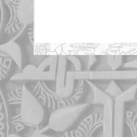
/
St.
Patric
Day
(17.
März
461)