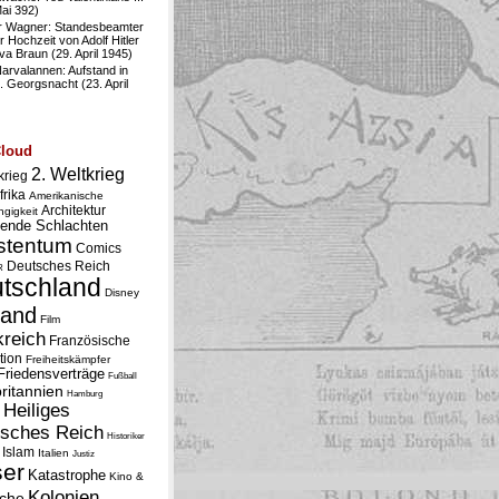
Mai 392)
r Wagner: Standesbeamter
r Hochzeit von Adolf Hitler
va Braun (29. April 1945)
Narvalannen: Aufstand in
. Georgsnacht (23. April
Cloud
2. Weltkrieg
krieg
frika
Amerikanische
Architektur
gigkeit
ende Schlachten
stentum
Comics
Deutsches Reich
R
tschland
Disney
land
Film
kreich
Französische
tion
Freiheitskämpfer
Friedensverträge
Fußball
ritannien
Hamburg
Heiliges
sches Reich
Historiker
Islam
Italien
Justiz
ser
Katastrophe
Kino &
Kolonien
rche