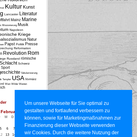
Kultur
Kunst
mus
ig
Literatur
Lancaster
Marine
ftfahrt
Mainz
Musik
us
Missionierung
htum
Napoleon
eonische Kriege
nalsozialismus
Natur
Papst
Presse
Politik
hsen
prechung
Reformation
Rom
Revolution
on
römische
iege
Russland
Schlacht
Schweiz
Sport
geschichte
Säkularisierung
USA
ka
Vormärz
Templer
ord
Wien
Wilder Westen
eich
nder
Um unsere Webseite für Sie optimal zu
gestalten und fortlaufend verbessern zu
Februar 2008
D
M
D
F
S
S
können, sowie für Marketingmaßnahmen zur
1
2
3
Finanzierung dieser Webseite verwenden
5
6
7
8
9
10
wir Cookies. Durch die weitere Nutzung der
12
13
14
15
16
17