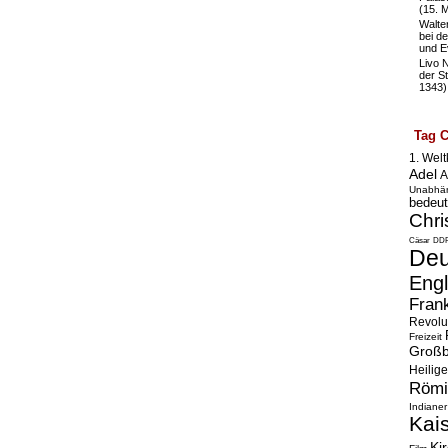
(15. 
Walte
bei de
und E
Livo 
der St
1343)
Tag 
1. Welt
Adel
A
Unabhän
bedeut
Chri
Cäsar
DD
Deu
Eng
Fran
Revolu
Freizeit
Großb
Heilige
Römi
Indianer
Kai
Ki