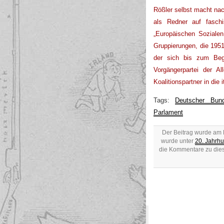
Rößler selbst macht na
als Redner auf fasch
„Europäischen Sozialen 
Gruppierungen, die 1951
der sich bis zum Beg
Vorgängerpartei der Al
Koalitionspartner in die
Tags:
Deutscher Bund
Parlament
Der Beitrag wurde am M
wurde unter
20. Jahrhu
die Kommentare zu dies