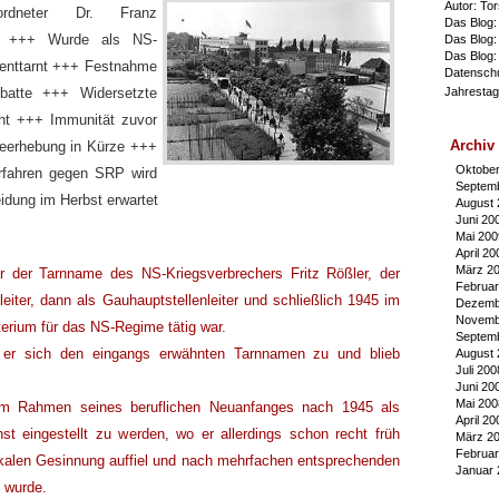
Autor: To
eordneter Dr. Franz
Das Blog:
n +++ Wurde als NS-
Das Blog:
Das Blog
 enttarnt +++ Festnahme
Datenschu
Jahresta
batte +++ Widersetzte
cht +++ Immunität zuvor
Archiv
eerhebung in Kürze +++
Oktobe
erfahren gegen SRP wird
Septem
idung im Herbst erwartet
August 
Juni 20
Mai 200
April 20
März 2
ar der Tarnname des NS-Kriegsverbrechers Fritz Rößler, der
Februar
eiter, dann als Gauhauptstellenleiter und schließlich 1945 im
Dezemb
Novemb
erium für das NS-Regime tätig war.
Septem
 er sich den eingangs erwähnten Tarnnamen zu und blieb
August 
Juli 200
Juni 20
Mai 200
im Rahmen seines beruflichen Neuanfanges nach 1945 als
April 20
st eingestellt zu werden, wo er allerdings schon recht früh
März 2
Februar
ikalen Gesinnung auffiel und nach mehrfachen entsprechenden
Januar 
 wurde.