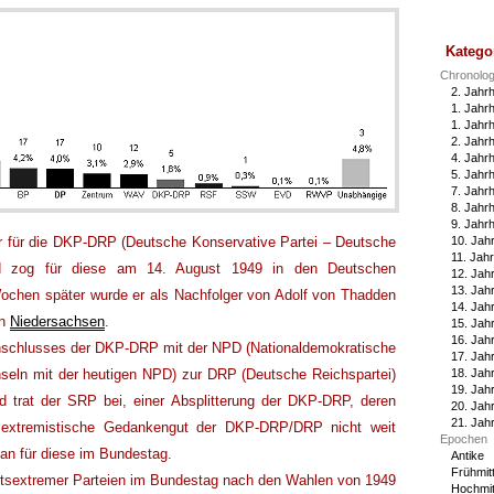
Katego
Chronolog
2. Jahrh
1. Jahrh
1. Jahr
2. Jahr
4. Jahr
5. Jahr
7. Jahr
8. Jahr
9. Jahr
10. Jah
er für die DKP-DRP (Deutsche Konservative Partei – Deutsche
11. Jah
und zog für diese am 14. August 1949 in den Deutschen
12. Jah
13. Jah
ochen später wurde er als Nachfolger von Adolf von Thadden
14. Jah
in
Niedersachsen
.
15. Jah
16. Jah
chlusses der DKP-DRP mit der NPD (Nationaldemokratische
17. Jah
18. Jah
hseln mit der heutigen NPD) zur DRP (Deutsche Reichspartei)
19. Jah
nd trat der SRP bei, einer Absplitterung der DKP-DRP, deren
20. Jah
21. Jah
s extremistische Gedankengut der DKP-DRP/DRP nicht weit
Epochen
tan für diese im Bundestag.
Antike
Frühmitt
tsextremer Parteien im Bundestag nach den Wahlen von 1949
Hochmitt