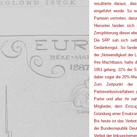
resultierte daraus, 
eingeführt wurde. So 
Parteien vertreten, dar
Hierunter fanden sic
Zersplitterung dieser e
Die SRP sah sich selb
Gedankengut. So fanden
der „Notwendigkeit der 
Ihre Machtbasis hatte 
1951 gelang, 11% der S
dabei sogar die 20%-Mar
Zum Zeitpunkt der 
Parteiverbostverfahren
Partei und aller ihr n
Mitglieder, dem Einzu
Gründung einer Ersatzor
Bis heute ist das Verbo
der Bundesrepublik Deu
Verbot der linksextrem