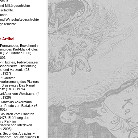
lismus
nd Militärgeschichte
eschichte
ionen
 und Wirtschaftsgeschichte
geschichte
e Artikel
Permaneder, Bewohnerin:
nung des Karl-Marx-Hofes
en (12. Oktober 1930)
2001
on Hughes, Fabrikbesitzer
ssachusetts: Hinrichtung
s und Vanzettis (23.
t 1927)
t Gachtel:
tverbrennung des Pfarrers
 Brüsewitz / Das Fanal
eitz (18.08.1976)
arl Auer von Welsbachs (4.
t 1929)
 Matthias Ackermann,
er: Friede von Badajoz (6.
1801)
Blib-Blieb vom Planeten
0478: Eröffnung des
ry Park im
izerischen Interlaken
ai 2003)
us Secundus Arcadius –
wache: Tod Valentinians II.