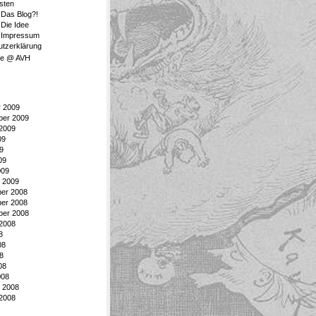
rsten
 Das Blog?!
 Die Idee
: Impressum
tzerklärung
ge @ AVH
r 2009
ber 2009
2009
09
9
09
009
 2009
er 2008
er 2008
ber 2008
2008
8
08
8
08
008
 2008
2008