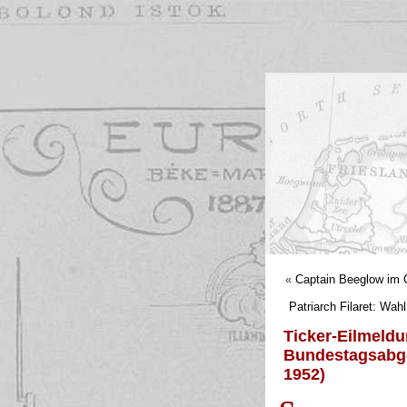
«
Captain Beeglow im G
Patriarch Filaret: Wa
Ticker-Eilmeld
Bundestagsabge
1952)