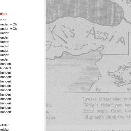
rien
isch
undert v.Chr.
undert v.Chr.
hundert
hundert
hundert
hundert
hundert
hundert
hundert
rhundert
rhundert
rhundert
rhundert
rhundert
rhundert
rhundert
rhundert
rhundert
rhundert
rhundert
rhundert
elalter
elalter