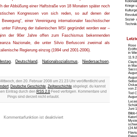
Kolonia
Kriege u
ch der Abbüßung einer Haftstraße von 18 Monaten später noch
Kulturg
istischen Kongressen von sich reden, so auf denen der
Revolut
Sozial-
Bewegung“, einer Vereinigung internationaler faschistischer
Technik
 unter Führung der italienischen MSI gegründet worden war –
inn der 90er Jahre offen zum Faschismus bekennenden
Letzt
leanza Nazionale, die unter Silvio Berlusconi zweimal als
Rose 
Eröff
 italienische Regierung einzog (1994 und 2001-2006).
in Wi
11.9.
estag
,
Deutschland
,
Nationalsozialismus
,
Niedersachsen
,
Clayt
in Ma
Sacco
Augus
Augus
ittwoch, den 20. Februar 2008 um 21:23 Uhr veröffentlicht und
Selbs
Oskar
ndert
,
Deutsche Geschichte
,
Zeitgeschichte
abgelegt. du kannst
von Z
en Eintrag durch den
RSS 2.0
Feed verfolgen. Kommentare und
Tod C
Pings sind derzeit nicht erlaubt.
Augus
Lucas
Schül
Juni 
Blibb-
Kommentarfunktion ist deaktiviert
Kator
Myste
schwe
(24.M
Flavi
Palast