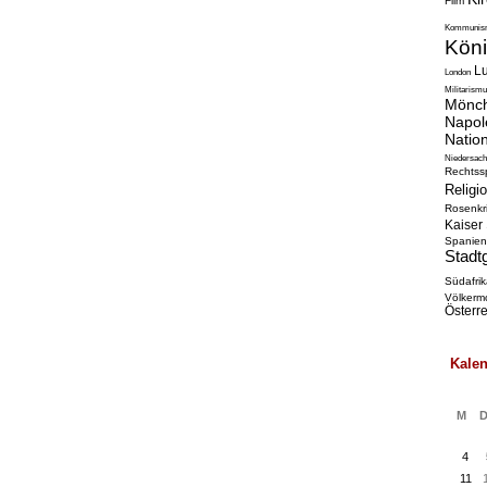
Film
Kommunis
Kön
Lu
London
Militarism
Mönc
Napol
Natio
Niedersac
Rechtss
Religi
Rosenkr
Kaiser
Spanien
Stadt
Südafri
Völkerm
Österr
Kale
M
4
11