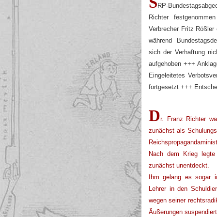
S
RP-Bundestagsabg
Richter festgenomme
Verbrecher Fritz Rößler
während Bundestagsde
sich der Verhaftung ni
aufgehoben +++ Anklag
Eingeleitetes Verbotsv
fortgesetzt +++ Entsche
D
r. Franz Richter w
zunächst als Schulungsl
Reichspropagandaminist
Nach dem Krieg legte
zunächst unentdeckt.
Ihm gelang es sogar 
Lehrer in den Schuldien
wegen seiner rechtsrad
Äußerungen suspendiert