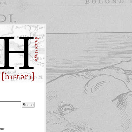
g
rthe