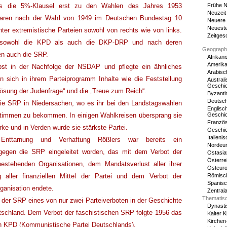
Frühe N
dass die 5%-Klausel erst zu den Wahlen des Jahres 1953
Neuzeit
waren nach der Wahl von 1949 im Deutschen Bundestag 10
Neuere
Neueste
unter extremistische Parteien sowohl von rechts wie von links.
Zeitges
h sowohl die KPD als auch die DKP-DRP und nach deren
Geograph
ben auch die SRP.
Afrikan
Amerika
st in der Nachfolge der NSDAP und pflegte ein ähnliches
Arabisc
 sich in ihrem Parteiprogramm Inhalte wie die Feststellung
Austral
Geschi
Lösung der Judenfrage“ und die „Treue zum Reich“.
Byzanti
Deutsc
die SRP in Niedersachen, wo es ihr bei den Landstagswahlen
Englisch
Geschi
timmen zu bekommen. In einigen Wahlkreisen übersprang sie
Französ
ke und in Verden wurde sie stärkste Partei.
Geschi
Italien
Enttarnung und Verhaftung Rößlers war bereits ein
Nordeur
 gegen die SRP eingeleitet worden, das mit dem Verbot der
Ostasia
Österre
ahestehenden Organisationen, dem Mandatsverlust aller ihrer
Osteuro
Römisc
g aller finanziellen Mittel der Partei und dem Verbot der
Spanisc
ganisation endete.
Zentral
Thematis
t der SRP eines von nur zwei Parteiverboten in der Geschichte
Dynasti
tschland. Dem Verbot der faschistischen SRP folgte 1956 das
Kalter K
Kirchen
en KPD (Kommunistische Partei Deutschlands).