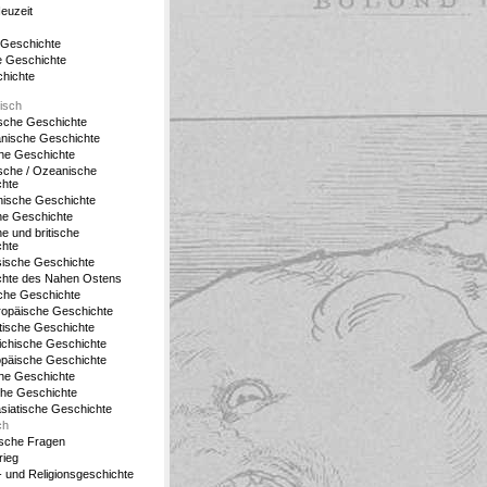
euzeit
 Geschichte
 Geschichte
chichte
isch
ische Geschichte
nische Geschichte
he Geschichte
ische / Ozeanische
chte
nische Geschichte
he Geschichte
e und britische
chte
ische Geschichte
chte des Nahen Ostens
ische Geschichte
opäische Geschichte
tische Geschichte
ichische Geschichte
päische Geschichte
he Geschichte
he Geschichte
asiatische Geschichte
ch
sche Fragen
rieg
- und Religionsgeschichte